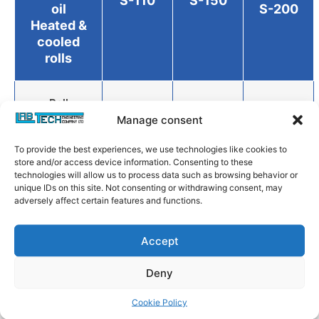
S-110
S-150
oil
S-200
Heated &
cooled
rolls
Roll
diameters
110
150
200
Manage consent
(mm)
To provide the best experiences, we use technologies like cookies to
store and/or access device information. Consenting to these
technologies will allow us to process data such as browsing behavior or
Roll Widths
280
400
450
unique IDs on this site. Not consenting or withdrawing consent, may
(mm)
adversely affect certain features and functions.
Working
Accept
widths
(Others on
220
320
370
Deny
request)
(mm)
Cookie Policy