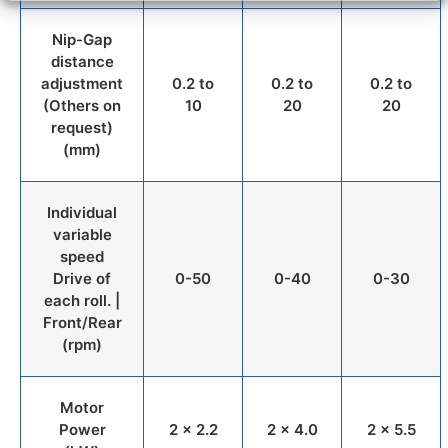
Nip-Gap
distance
adjustment
0.2 to
0.2 to
0.2 to
(Others on
10
20
20
request)
(mm)
Individual
variable
speed
Drive of
0-50
0-40
0-30
each roll. |
Front/Rear
(rpm)
Motor
Power
2 x 2.2
2 x 4.0
2 x 5.5