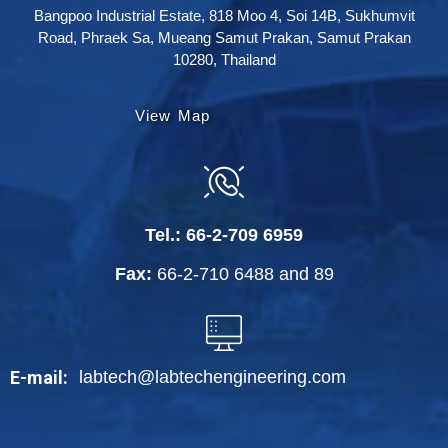
Bangpoo Industrial Estate, 818 Moo 4, Soi 14B, Sukhumvit
Road, Phraek Sa, Mueang Samut Prakan, Samut Prakan
10280, Thailand
View Map
Tel.:
66-2-709 6959
Fax:
66-2-710 6488
and
89
labtech@labtechengineering.com
E-mail: