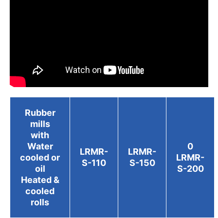
Rubber
mills
with
Water
0
LRMR-
LRMR-
cooled or
LRMR-
S-110
S-150
oil
S-200
Heated &
cooled
rolls