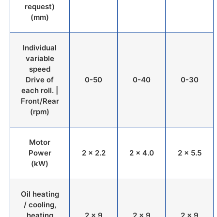
request)
(mm)
Individual
variable
speed
Drive of
0-50
0-40
0-30
each roll. |
Front/Rear
(rpm)
Motor
Power
2 x 2.2
2 x 4.0
2 x 5.5
(kW)
Oil heating
/ cooling,
heating
2 x 9
2 x 9
2 x 9