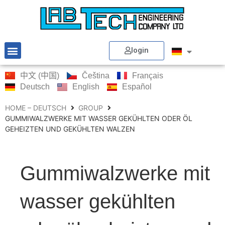
login
中文 (中国)
Čeština
Français
Deutsch
English
Español
HOME – DEUTSCH
GROUP
GUMMIWALZWERKE MIT WASSER GEKÜHLTEN ODER ÖL
GEHEIZTEN UND GEKÜHLTEN WALZEN
Gummiwalzwerke mit
wasser gekühlten