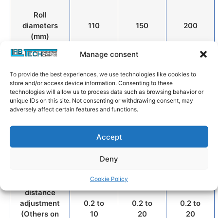
Roll
diameters
110
150
200
(mm)
Manage consent
Roll Widths
280
400
450
To provide the best experiences, we use technologies like cookies to
(mm)
store and/or access device information. Consenting to these
technologies will allow us to process data such as browsing behavior or
unique IDs on this site. Not consenting or withdrawing consent, may
Working
adversely affect certain features and functions.
widths
(Others on
220
320
370
Accept
request)
(mm)
Deny
Cookie Policy
Nip-Gap
distance
adjustment
0.2 to
0.2 to
0.2 to
(Others on
10
20
20