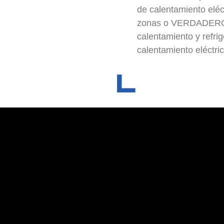
de calentamiento eléct
zonas o VERDADERO 
calentamiento y refrig
calentamiento eléctri