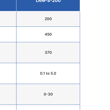
LRM-S-200
200
450
370
0.1 to 5.0
0-30