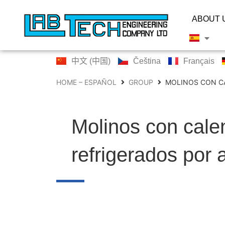
ABOUT 
中文 (中国)
Čeština
Français
HOME – ESPAÑOL
GROUP
MOLINOS CON CA
Molinos con calen
refrigerados por 