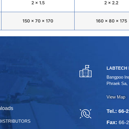
2 x 1.5
2 x 2.2
150 x 70 x 170
160 x 80 x 175
LABTECH 
Bangpoo Ind
Phraek Sa,
View Map
loads
Tel.:
66-2
DISTRIBUTORS
Fax:
66-