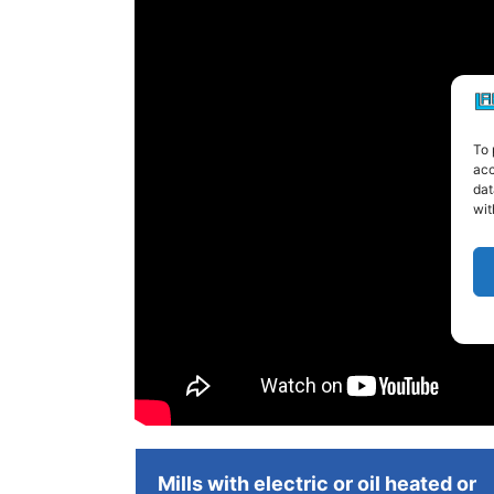
To 
acc
dat
wit
Mills with electric or oil heated or