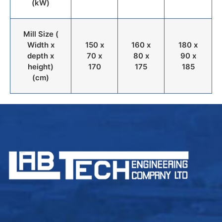
(kW)
Mill Size (
Width x
150 x
160 x
180 x
depth x
70 x
80 x
90 x
height)
170
175
185
(cm)