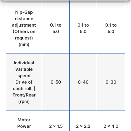
Nip-Gap
distance
adjustment
0.1 to
0.1 to
0.1 to
(Others on
5.0
5.0
5.0
request)
(mm)
Individual
variable
speed
Drive of
0-50
0-40
0-30
each roll. |
Front/Rear
(rpm)
Motor
Power
2 x 1.5
2 x 2.2
2 x 4.0