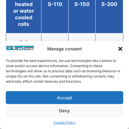
heated
S-110
S-150
S-200
or water
cooled
rolls
Roll
diameters
110
150
200
Manage consent
(mm)
To provide the best experiences, we use technologies like cookies to
store and/or access device information. Consenting to these
technologies will allow us to process data such as browsing behavior or
Roll Widths
280
400
450
unique IDs on this site. Not consenting or withdrawing consent, may
(mm)
adversely affect certain features and functions.
Accept
Working
widths
(Others on
220
320
370
Deny
request)
(mm)
Cookie Policy