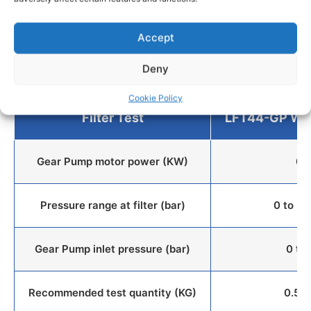
Accept
Deny
Cookie Policy
Filter Test
LFT44-GP Wit
Gear Pump motor power (KW)
0.
Pressure range at filter (bar)
0 to m
Gear Pump inlet pressure (bar)
0 to
Recommended test quantity (KG)
0.5 t