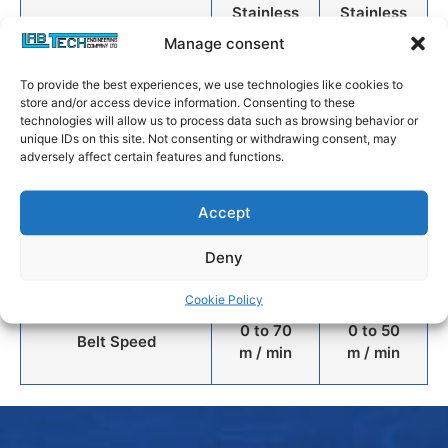
Stainless
Stainless
Belt type
steel
steel
Manage consent
mesh
mesh
To provide the best experiences, we use technologies like cookies to
store and/or access device information. Consenting to these
2.6
technologies will allow us to process data such as browsing behavior or
Belt length
1.2 meter
unique IDs on this site. Not consenting or withdrawing consent, may
meter
adversely affect certain features and functions.
Belt working width
120 mm
100 mm
Accept
Deny
Belt Motor Power
0.18 kW
0.18 kW
Cookie Policy
0 to 70
0 to 50
Belt Speed
m / min
m / min