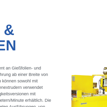
 &
EN
nt an Gießfolien- und
hrung ab einer Breite von
n können sowohl mit
enextrudern verwendet
keitsversionen mit
tern/Minute erhältlich. Die
ielen Ausführungen, von