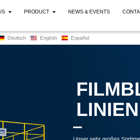
US
PRODUCT
NEWS & EVENTS
CONTA
Deutsch
English
Español
FILMB
LINIEN
Unser sehr großes Sortime