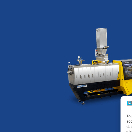
To 
acc
dat
wit