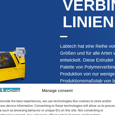
VERB
LINIEN
Labtech hat eine Reihe vo
Größen und für alle Art
entwickelt. Diese Extruder
Palette von Polymerverbin
Produktion von nur wenig
Produktionsmaßstab von bis
Vielzahl von Zuführsysteme
Manage consent
und mit vielen nachgeschal
provide the best experiences, we use technologies like cookies to store and/or
ess device information. Consenting to these technologies will allow us to proces
a such as browsing behavior or unique IDs on this site. Not consenting or
MORE DETAILS
hdrawing consent, may adversely affect certain features and functions.