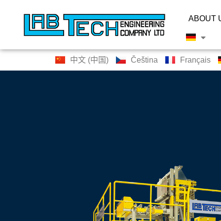
ABOUT 
中文 (中国)
Čeština
Français