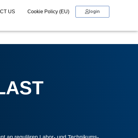
login
CT US
Cookie Policy (EU)
LAST
nt an regulären Labor- und Technikums-