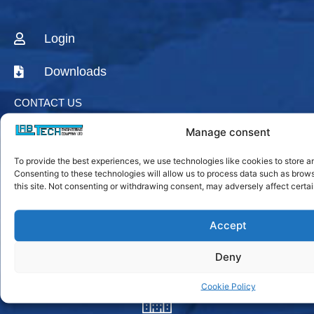
Login
Downloads
CONTACT US
Manage consent
AGENTS & DISTRIBUTORS
To provide the best experiences, we use technologies like cookies to store a
Labtech Youtube
Consenting to these technologies will allow us to process data such as brow
Channel
this site. Not consenting or withdrawing consent, may adversely affect certai
Linkedin Company
Accept
Facebook Fanpage
Labtech instagram
Deny
Cookie Policy