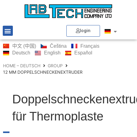
login
中文 (中国)
Čeština
Français
Deutsch
English
Español
HOME – DEUTSCH
GROUP
12 MM DOPPELSCHNECKENEXTRUDER
Doppelschneckenextru
für Thermoplaste