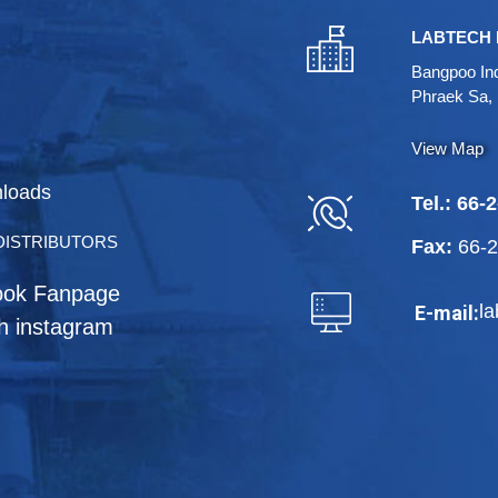
LABTECH 
Bangpoo Ind
Phraek Sa,
View Map
loads
Tel.:
66-2
DISTRIBUTORS
Fax:
66-
ook Fanpage
l
E-mail:
h instagram