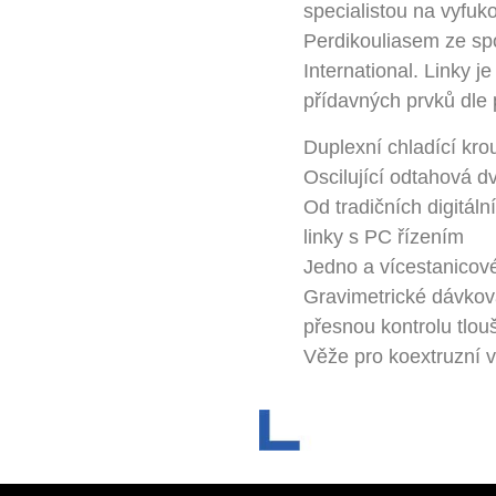
specialistou na vyfu
Perdikouliasem ze 
International. Linky 
přídavných prvků dle 
Duplexní chladící kro
Oscilující odtahová dv
Od tradičních digitál
linky s PC řízením
Jedno a vícestanicov
Gravimetrické dávkov
přesnou kontrolu tlouš
Věže pro koextruzní v