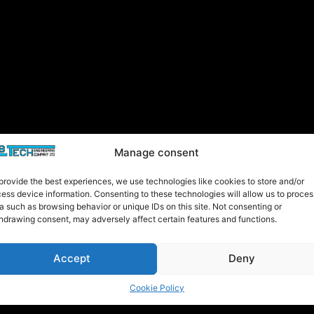
Manage consent
provide the best experiences, we use technologies like cookies to store and/or
ess device information. Consenting to these technologies will allow us to proces
a such as browsing behavior or unique IDs on this site. Not consenting or
hdrawing consent, may adversely affect certain features and functions.
Accept
Deny
Cookie Policy