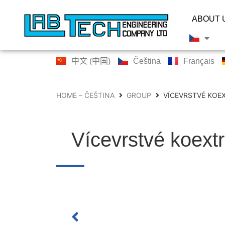
ABOUT 
中文 (中国)
Čeština
Français
HOME – ČEŠTINA
GROUP
VÍCEVRSTVÉ KOE
Vícevrstvé koextr