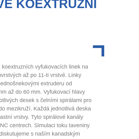
VÉ KOEXTRUZNÍ
 koextruzních vyfukovacích linek na
uvrstvých až po 11-ti vrstvé. Linky
jednošnekovými extruderu od
mm až do 60 mm. Vyfukovací hlavy
otlivých desek s čelními spirálami pro
 do mezikruží. Každá jednotlivá deska
astní vrstvy. Tyto spirálové kanály
NC centrech. Simulaci toku taveniny
u diskutujeme s naším kanadským