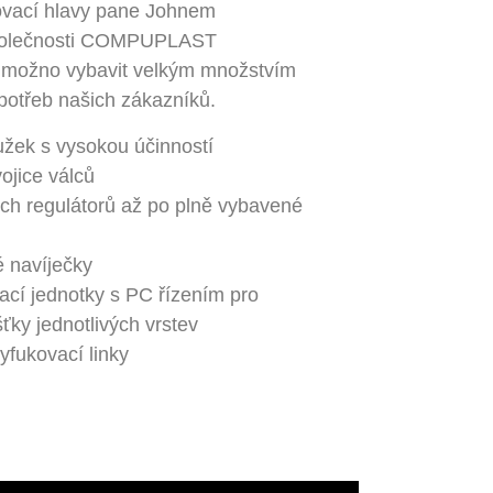
kovací hlavy pane Johnem
společnosti COMPUPLAST
je možno vybavit velkým množstvím
potřeb našich zákazníků.
užek s vysokou účinností
ojice válců
ních regulátorů až po plně vybavené
é navíječky
ací jednotky s PC řízením pro
ťky jednotlivých vrstev
yfukovací linky