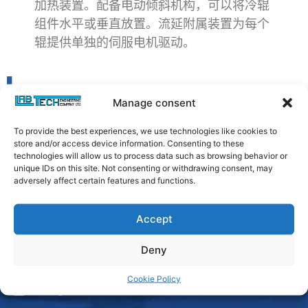
加热装置。配备电动倾斜机构，可以将冷辊
组件水平或垂直放置。流延附属装置为每个
辊提供单独的伺服电机驱动。
Manage consent
To provide the best experiences, we use technologies like cookies to
store and/or access device information. Consenting to these
technologies will allow us to process data such as browsing behavior or
unique IDs on this site. Not consenting or withdrawing consent, may
adversely affect certain features and functions.
Accept
Deny
Cookie Policy
Login